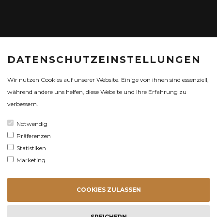
DATENSCHUTZEINSTELLUNGEN
Wir nutzen Cookies auf unserer Website. Einige von ihnen sind essenziell,
während andere uns helfen, diese Website und Ihre Erfahrung zu
verbessern.
Notwendig
Präferenzen
Statistiken
Marketing
COOKIES ZULASSEN
ALLE TERMINE
AUF EINEN (K)
BLICK
SPEICHERN