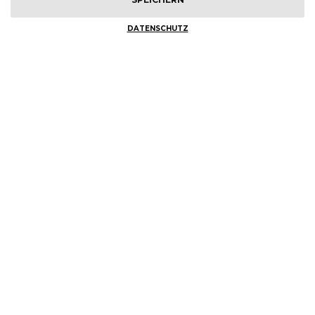
DATENSCHUTZ
DER EVENT BEGINNT IN KÜRZE
ÄRZTEFORTBILDUNGEN GMBH
Paulsbergstr. 11