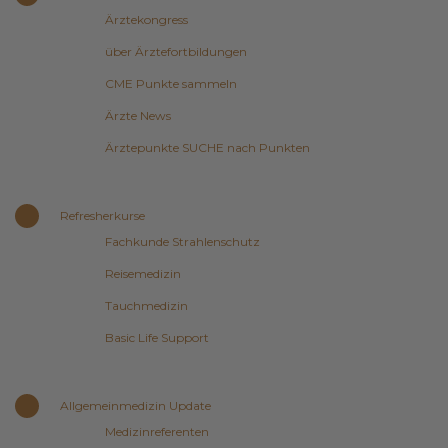
Ärztekongress
über Ärztefortbildungen
CME Punkte sammeln
Ärzte News
Ärztepunkte SUCHE nach Punkten
Refresherkurse
Fachkunde Strahlenschutz
Reisemedizin
Tauchmedizin
Basic Life Support
Allgemeinmedizin Update
Medizinreferenten