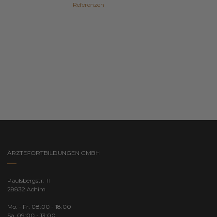
Referenzen
ÄRZTEFORTBILDUNGEN GMBH
Paulsbergstr. 11
28832 Achim
Mo. - Fr. 08:00 - 18:00
Sa. 09:00 - 13:00