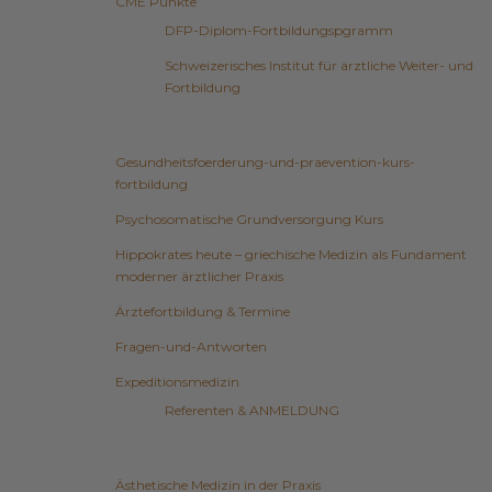
CME Punkte
DFP-Diplom-Fortbildungspgramm
Schweizerisches Institut für ärztliche Weiter- und
Fortbildung
Gesundheitsfoerderung-und-praevention-kurs-
fortbildung
Psychosomatische Grundversorgung Kurs
Hippokrates heute – griechische Medizin als Fundament
moderner ärztlicher Praxis
Ärztefortbildung & Termine
Fragen-und-Antworten
Expeditionsmedizin
Referenten & ANMELDUNG
Ästhetische Medizin in der Praxis