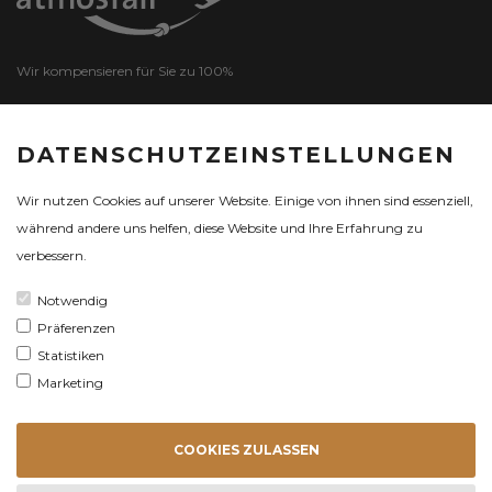
Wir kompensieren für Sie zu 100%
DATENSCHUTZEINSTELLUNGEN
ZERTIFIKAT
Wir nutzen Cookies auf unserer Website. Einige von ihnen sind essenziell,
während andere uns helfen, diese Website und Ihre Erfahrung zu
verbessern.
Notwendig
Präferenzen
Statistiken
Marketing
COOKIES ZULASSEN
ALLE TERMINE
AUF EINEN (K)
BLICK