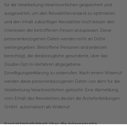
für die Verarbeitung Verantwortlichen gespeichert und
ausgewertet, um den Newsletterversand zu optimieren
und den Inhalt zukünftiger Newsletter noch besser den
Interessen der betroffenen Person anzupassen. Diese
personenbezogenen Daten werden nicht an Dritte
weitergegeben. Betroffene Personen sind jederzeit
berechtigt, die diesbezügliche gesonderte, über das
Double-Opt-In-Verfahren abgegebene
Einwilligungserklärung zu widerrufen. Nach einem Widerruf
werden diese personenbezogenen Daten von dem für die
Verarbeitung Verantwortlichen gelöscht. Eine Abmeldung
vom Erhalt des Newsletters deutet die Ärztefortbildungen
GmbH automatisch als Widerruf.
Kontaktmöglichkeit über die Internetseite