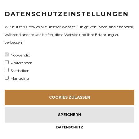
DATENSCHUTZEINSTELLUNGEN
ZERTIFIKAT
Wir nutzen Cookies auf unserer Website. Einige von ihnen sind essenziell,
während andere uns helfen, diese Website und Ihre Erfahrung zu
verbessern.
Notwendig
Präferenzen
Statistiken
Marketing
COOKIES ZULASSEN
ALLE TERMINE
AUF EINEN (K)
BLICK
SPEICHERN
SITEMAP
© ÄRZTEFORTBILDUNGEN GMBH, 2026
DATENSCHUTZ