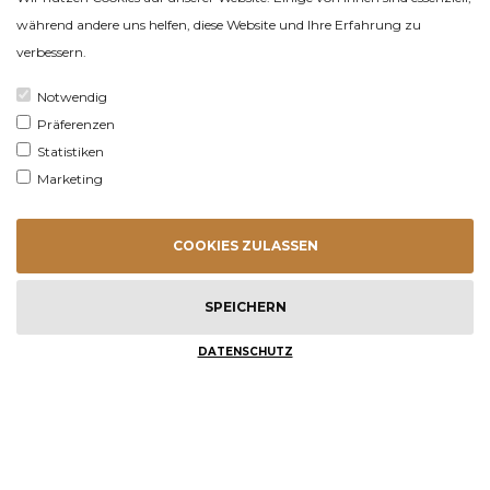
während andere uns helfen, diese Website und Ihre Erfahrung zu
verbessern.
Notwendig
Präferenzen
Statistiken
Marketing
COOKIES ZULASSEN
ALLE TERMINE
AUF EINEN (K)
BLICK
SPEICHERN
DATENSCHUTZ