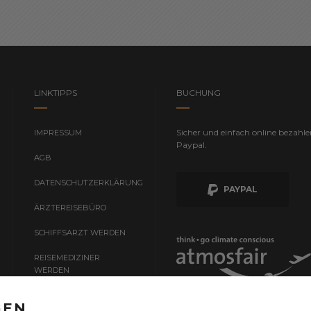
LINKTIPPS
BUCHUNG
Sicher und einfach online bezahle
IMPRESSUM
Paypal.
AGB
DATENSCHUTZERKLÄRUNG
PAYPAL
ÄRZTEREISEBÜRO
SCHIFFSARZT WERDEN
REISEMEDIZINER
WERDEN
ZUGARZT WERDEN
Wir kompensieren für Sie zu 100
GEN