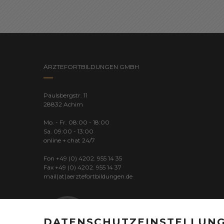
ÄRZTEFORTBILDUNGEN GMBH
Paulsbergstr. 11
28832 Achim
Mo. - Fr. 08:00 - 18:00
Sa. 09:00 - 13:00
online + chat 24/7
Fon +49 (0) 4202. 955 14 35
Fax +49 (0) 4202. 955 14 37
mail(at)aerztefortbildungen.de
DATENSCHUTZEINSTELLUN