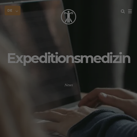
DE
Expeditionsmedizin
News