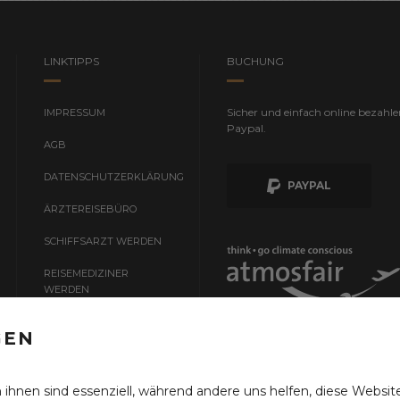
LINKTIPPS
BUCHUNG
Sicher und einfach online bezahle
IMPRESSUM
Paypal.
AGB
DATENSCHUTZERKLÄRUNG
PAYPAL
ÄRZTEREISEBÜRO
SCHIFFSARZT WERDEN
REISEMEDIZINER
WERDEN
ZUGARZT WERDEN
Wir kompensieren für Sie zu 100
GEN
PALLIATIVMEDIZINER
WERDEN
 ihnen sind essenziell, während andere uns helfen, diese Websit