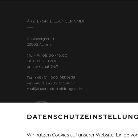
ÄRZTEFORTBILDUNGEN GMBH
Paulsbergstr. 11
28832 Achim
Mo. - Fr. 08:00 - 18:00
Sa. 09:00 - 13:00
online + chat 24/7
Fon +49 (0) 4202. 955 14 35
Fax +49 (0) 4202. 955 14 37
mail(at)aerztefortbildungen.de
DATENSCHUTZEINSTELLUN
Wir nutzen Cookies auf unserer Website. Einige von