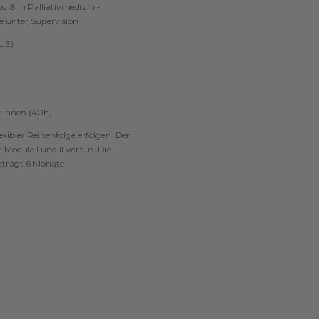
 8 in Palliativmedizin -
e unter Supervision
 UE)
r:innen (40h)
exibler Reihenfolge erfolgen. Der
 Module I und II voraus. Die
beträgt 6 Monate.