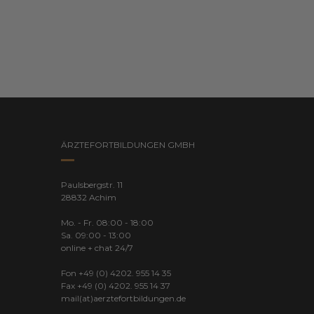
ÄRZTEFORTBILDUNGEN GMBH
Paulsbergstr. 11
28832 Achim
Mo. - Fr. 08:00 - 18:00
Sa. 09:00 - 13:00
online + chat 24/7
Fon +49 (0) 4202. 955 14 35
Fax +49 (0) 4202. 955 14 37
mail(at)aerztefortbildungen.de